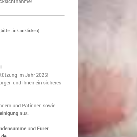
Rücksichtnahme!
(bitte Link anklicken)
!
stützung im Jahr 2025!
sorgen und ihnen ein sicheres
endern und Patinnen sowie
einigung
aus.
endensumme
und
Eurer
.de