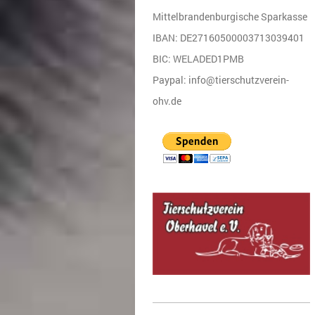
Mittelbrandenburgische Sparkasse
IBAN: DE27160500003713039401
BIC: WELADED1PMB
Paypal: info@tierschutzverein-
ohv.de