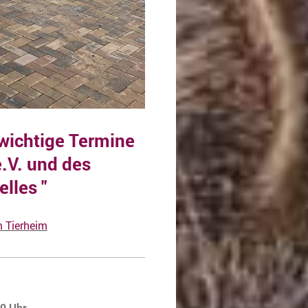
wichtige Termine
.V. und des
lles "
m Tierheim
00 Uhr