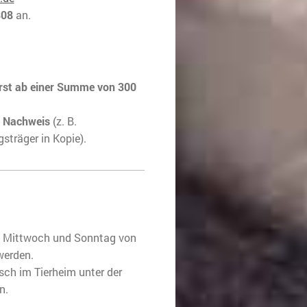
808
an.
rst ab einer Summe von 300
r Nachweis
(z. B.
träger in Kopie).
 Mittwoch und Sonntag von
werden.
sch im Tierheim unter der
n.