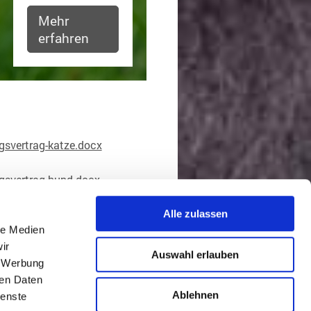
Mehr
erfahren
gsvertrag-katze.docx
ngsvertrag-hund.docx
Alle zulassen
le Medien
ir
Auswahl erlauben
, Werbung
Login
ren Daten
Ablehnen
ienste