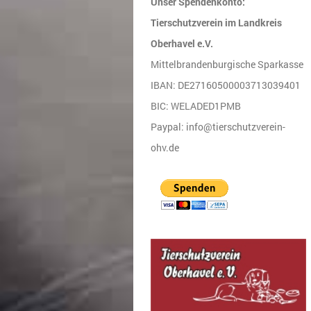
Unser Spendenkonto:
Tierschutzverein im Landkreis
Oberhavel e.V.
Mittelbrandenburgische Sparkasse
IBAN: DE27160500003713039401
BIC: WELADED1PMB
Paypal: info@tierschutzverein-
ohv.de