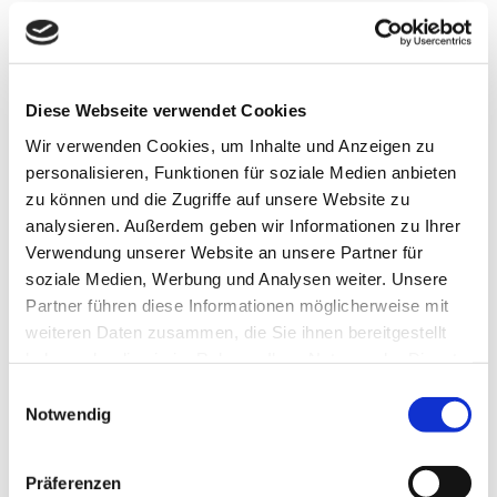
Zur Reservierung eines Betreuungsplatzes bitte dieses
Formular herunterladen und ausgefüllt senden an:
E-Mail: info@tierschutzverein-ohv.de
Diese Webseite verwendet Cookies
Reservierungsformular Pension
Wir verwenden Cookies, um Inhalte und Anzeigen zu
Reservierung_Pension_.pdf
personalisieren, Funktionen für soziale Medien anbieten
PDF-Dokument [64.1 KB]
zu können und die Zugriffe auf unsere Website zu
analysieren. Außerdem geben wir Informationen zu Ihrer
Verwendung unserer Website an unsere Partner für
Weitere Informationen finden Sie in den Unterpunkten
soziale Medien, Werbung und Analysen weiter. Unsere
unter Tierpension und Freigelände
Partner führen diese Informationen möglicherweise mit
Katzenpension
weiteren Daten zusammen, die Sie ihnen bereitgestellt
Hundepension
haben oder die sie im Rahmen Ihrer Nutzung der Dienste
Kleintiere und Freigelände
gesammelt haben.
Einwilligungsauswahl
Notwendig
Präferenzen