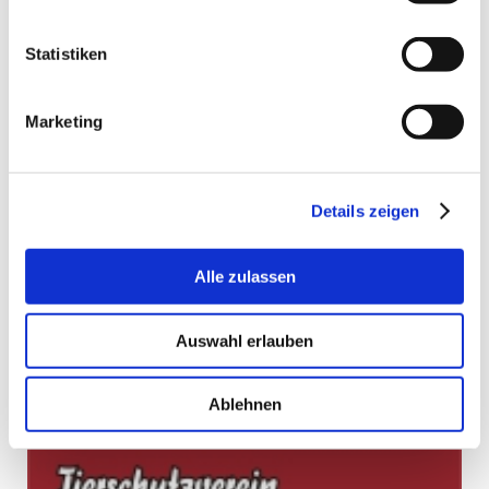
Statistiken
Unser Spendenkonto:
Marketing
Tierschutzverein im Landkreis
Oberhavel e.V.
Mittelbrandenburgische Sparkasse
Details zeigen
IBAN: DE27160500003713039401
BIC: WELADED1PMB
Alle zulassen
Paypal: info@tierschutzverein-ohv.de
Auswahl erlauben
Ablehnen