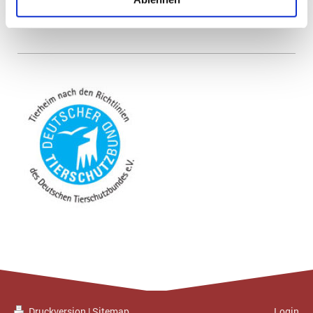
sich unter der Rubrik
"Wissenswertes"
Druckversion
|
Sitemap
Login