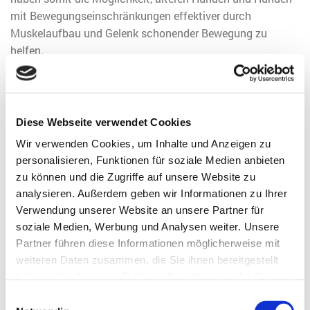
mit Bewegungseinschränkungen effektiver durch
Muskelaufbau und Gelenk schonender Bewegung zu
helfen.
Diese Webseite verwendet Cookies
Wir verwenden Cookies, um Inhalte und Anzeigen zu
personalisieren, Funktionen für soziale Medien anbieten
Unser Spendenkonto:
zu können und die Zugriffe auf unsere Website zu
Tierschutzverein im Landkreis
analysieren. Außerdem geben wir Informationen zu Ihrer
Verwendung unserer Website an unsere Partner für
Oberhavel e.V.
soziale Medien, Werbung und Analysen weiter. Unsere
Mittelbrandenburgische Sparkasse
Partner führen diese Informationen möglicherweise mit
IBAN: DE27160500003713039401
weiteren Daten zusammen, die Sie ihnen bereitgestellt
BIC: WELADED1PMB
haben oder die sie im Rahmen Ihrer Nutzung der Dienste
gesammelt haben.
Paypal: info@tierschutzverein-ohv.de
Einwilligungsauswahl