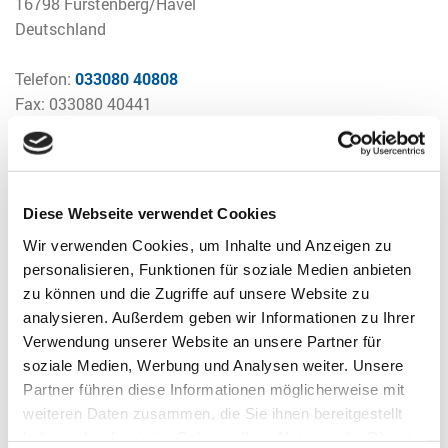
16798 Fürstenberg/Havel
Deutschland
Telefon:
033080 40808
Fax: 033080 40441
E-Mail:
info@tierschutzverein-ohv.de
Diese Webseite verwendet Cookies
Wir haben gute Nachrichten!
Wir verwenden Cookies, um Inhalte und Anzeigen zu
Unser Tierheim ist ab dem 01.06.2024 mit zwei Buslinien
personalisieren, Funktionen für soziale Medien anbieten
direkt erreichbar. Die Haltestelle Tornow - Tierheim wird mit
zu können und die Zugriffe auf unsere Website zu
den Bus-Linien 838 und 854 bedient.
analysieren. Außerdem geben wir Informationen zu Ihrer
Hinweis des Verkehrsbetriebes: Bitte beachten Sie, dass
Verwendung unserer Website an unsere Partner für
diese Haltestellen zunächst temporär bis zum 31.12.2024
soziale Medien, Werbung und Analysen weiter. Unsere
eingerichtet sind, um das Nutzungsverhalten zu
Partner führen diese Informationen möglicherweise mit
bestimmen.
weiteren Daten zusammen, die Sie ihnen bereitgestellt
Das Team des Tierheim Tornow
haben oder die sie im Rahmen Ihrer Nutzung der Dienste