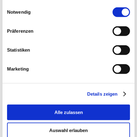
gesammelt haben.
Einwilligungsauswahl
838-fahrplan-der-ovg.pdf
Notwendig
PDF-Dokument [37.7 KB]
Präferenzen
854-fahrplan-der-ovg.pdf
PDF-Dokument [19.7 KB]
Statistiken
Marketing
Details zeigen
Unser Spendenkonto:
Tierschutzverein im Landkreis
Alle zulassen
Oberhavel e.V.
Mittelbrandenburgische Sparkasse
Auswahl erlauben
IBAN: DE27160500003713039401