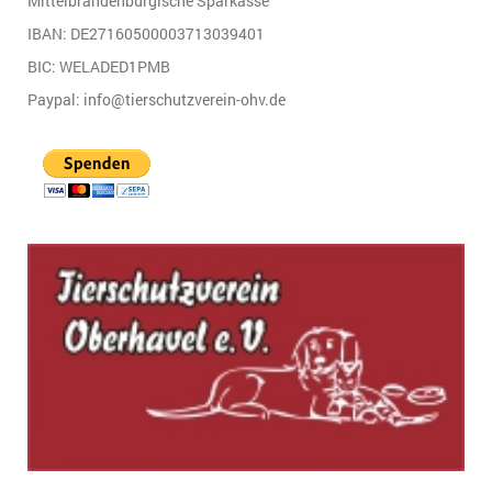
Mittelbrandenburgische Sparkasse
IBAN: DE27160500003713039401
BIC: WELADED1PMB
Paypal: info@tierschutzverein-ohv.de