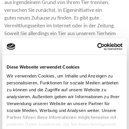
aus irgendeinem Grund von Ihrem Tier trennen,
versuchen Sie zunächst, in Eigeninitiative ein
gutes neues Zuhause zu finden. Es gibt gute
Vermittlungsseiten im Internet oder in der Zeitung.
Soweit Sie allerdings ein Tier aus unserem Tierheim
übernommen haben, bitten wir Sie, sich direkt an uns
zu wenden.
Warum muss ich dem Tierheim Geld bezahlen, wenn
Diese Webseite verwendet Cookies
ich mein Tier abgeben will ?
Wir verwenden Cookies, um Inhalte und Anzeigen zu
Die Abgabe eines Tieres in die Obhut des Tierheims
personalisieren, Funktionen für soziale Medien anbieten
kostet Geld, Verlangt wird eine sogenannte
zu können und die Zugriffe auf unsere Website zu
Abgabegebühr.
analysieren. Außerdem geben wir Informationen zu Ihrer
Gründe hierfür sind:
Verwendung unserer Website an unsere Partner für
soziale Medien, Werbung und Analysen weiter. Unsere
Die Abgabe eines Tieres soll wohl überlegt sein
Partner führen diese Informationen möglicherweise mit
und darf nicht vereinfacht werden.
weiteren Daten zusammen, die Sie ihnen bereitgestellt